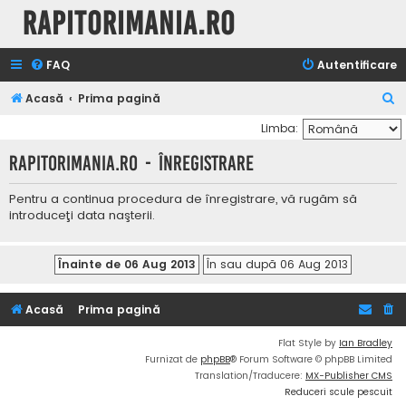
Rapitorimania.ro
FAQ
Autentificare
C
Acasă
Prima pagină
ă
Limba:
u
Rapitorimania.ro - Înregistrare
t
a
Pentru a continua procedura de înregistrare, vă rugăm să
introduceţi data naşterii.
r
e
Acasă
Prima pagină
Flat Style by
Ian Bradley
Furnizat de
phpBB
® Forum Software © phpBB Limited
Translation/Traducere:
MX-Publisher CMS
Reduceri scule pescuit