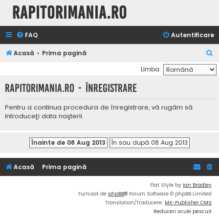
Rapitorimania.ro
FAQ
Autentificare
C
Acasă
Prima pagină
ă
Limba:
u
Rapitorimania.ro - Înregistrare
t
a
Pentru a continua procedura de înregistrare, vă rugăm să
introduceţi data naşterii.
r
e
Acasă
Prima pagină
Flat Style by
Ian Bradley
Furnizat de
phpBB
® Forum Software © phpBB Limited
Translation/Traducere:
MX-Publisher CMS
Reduceri scule pescuit