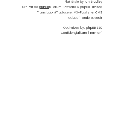
Flat Style by
Ian Bradley
Furnizat de
phpBB
® Forum Software © phpBB Limited
Translation/Traducere:
MX-Publisher CMS
Reduceri scule pescuit
Optimized by:
phpBB SEO
Confidențialitate
|
Termeni