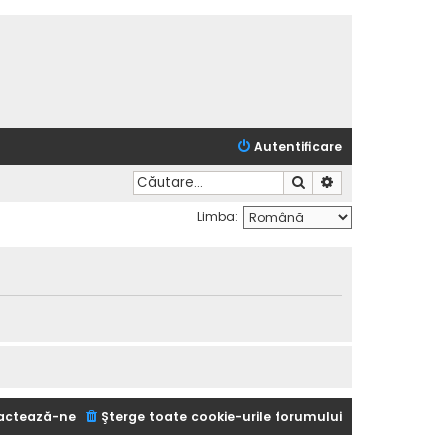
Autentificare
Căutare
Căutare avansată
Limba:
actează-ne
Şterge toate cookie-urile forumului