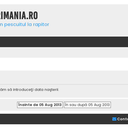
rimania.ro
n pescuitul la rapitor
ăm să introduceţi data naşterii.
Cont