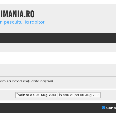
rimania.ro
n pescuitul la rapitor
ăm să introduceţi data naşterii.
Cont