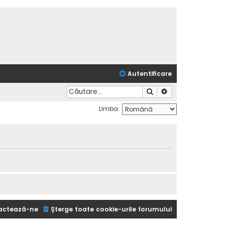
Autentificare
Căutare
Căutare avansată
Limba:
actează-ne
Şterge toate cookie-urile forumului