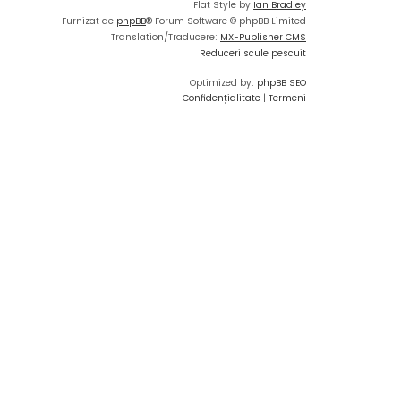
Flat Style by
Ian Bradley
Furnizat de
phpBB
® Forum Software © phpBB Limited
Translation/Traducere:
MX-Publisher CMS
Reduceri scule pescuit
Optimized by:
phpBB SEO
Confidențialitate
|
Termeni