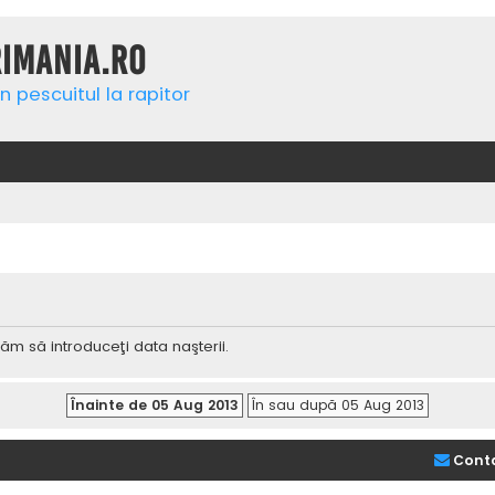
rimania.ro
n pescuitul la rapitor
ăm să introduceţi data naşterii.
Cont