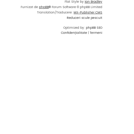
Flat Style by
Ian Bradley
Furnizat de
phpBB
® Forum Software © phpBB Limited
Translation/Traducere:
MX-Publisher CMS
Reduceri scule pescuit
Optimized by:
phpBB SEO
Confidențialitate
|
Termeni