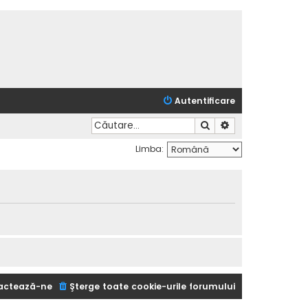
Autentificare
Căutare
Căutare avansată
Limba:
actează-ne
Şterge toate cookie-urile forumului