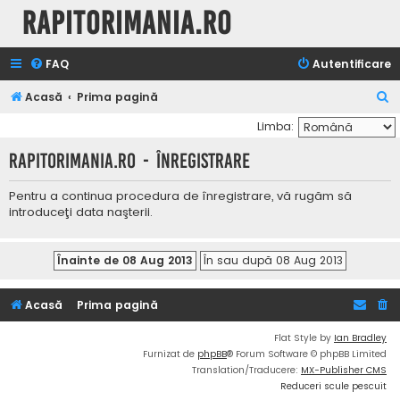
Rapitorimania.ro
FAQ
Autentificare
C
Acasă
Prima pagină
ă
Limba:
u
Rapitorimania.ro - Înregistrare
t
a
Pentru a continua procedura de înregistrare, vă rugăm să
introduceţi data naşterii.
r
e
Acasă
Prima pagină
Flat Style by
Ian Bradley
Furnizat de
phpBB
® Forum Software © phpBB Limited
Translation/Traducere:
MX-Publisher CMS
Reduceri scule pescuit