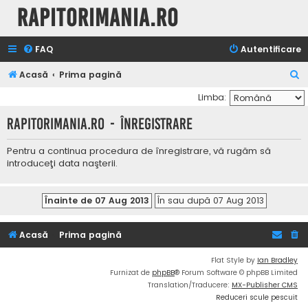
Rapitorimania.ro
FAQ
Autentificare
C
Acasă
Prima pagină
ă
Limba:
u
Rapitorimania.ro - Înregistrare
t
a
Pentru a continua procedura de înregistrare, vă rugăm să
introduceţi data naşterii.
r
e
Acasă
Prima pagină
Flat Style by
Ian Bradley
Furnizat de
phpBB
® Forum Software © phpBB Limited
Translation/Traducere:
MX-Publisher CMS
Reduceri scule pescuit