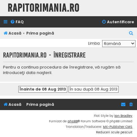
Rapitorimania.ro
FAQ
Autentificare
C
Acasă
Prima pagină
ă
Limba:
u
Rapitorimania.ro - Înregistrare
t
a
Pentru a continua procedura de înregistrare, vă rugăm să
introduceţi data naşterii.
r
e
Acasă
Prima pagină
Flat Style by
Ian Bradley
Furnizat de
phpBB
® Forum Software © phpBB Limited
Translation/Traducere:
MX-Publisher CMS
Reduceri scule pescuit