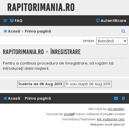
Rapitorimania.ro
FAQ
Autentificare
C
Acasă
Prima pagină
ă
Limba:
u
Rapitorimania.ro - Înregistrare
t
a
Pentru a continua procedura de înregistrare, vă rugăm să
introduceţi data naşterii.
r
e
Acasă
Prima pagină
Flat Style by
Ian Bradley
Furnizat de
phpBB
® Forum Software © phpBB Limited
Translation/Traducere:
MX-Publisher CMS
Reduceri scule pescuit