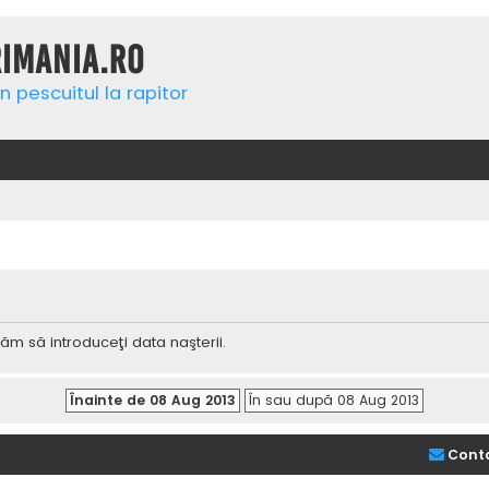
rimania.ro
n pescuitul la rapitor
ăm să introduceţi data naşterii.
Cont