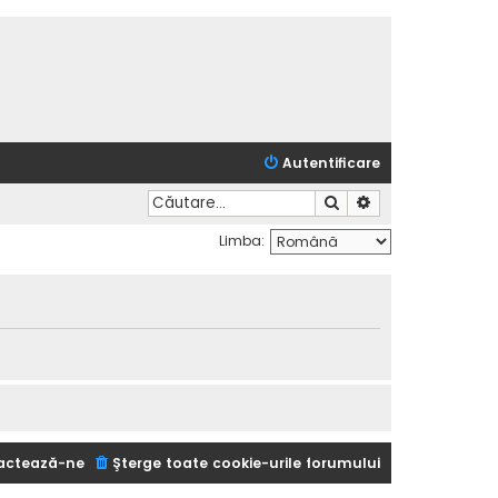
Autentificare
Căutare
Căutare avansată
Limba:
actează-ne
Şterge toate cookie-urile forumului