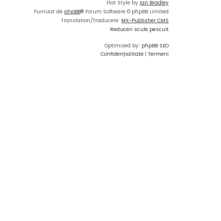
Flat Style by
Ian Bradley
Furnizat de
phpBB
® Forum Software © phpBB Limited
Translation/Traducere:
MX-Publisher CMS
Reduceri scule pescuit
Optimized by:
phpBB SEO
Confidențialitate
|
Termeni