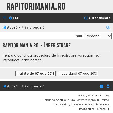
Rapitorimania.ro
FAQ
Autentificare
C
Acasă
Prima pagină
ă
Limba:
u
Rapitorimania.ro - Înregistrare
t
a
Pentru a continua procedura de înregistrare, vă rugăm să
introduceţi data naşterii.
r
e
Acasă
Prima pagină
Flat Style by
Ian Bradley
Furnizat de
phpBB
® Forum Software © phpBB Limited
Translation/Traducere:
MX-Publisher CMS
Reduceri scule pescuit