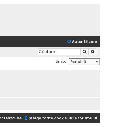
Autentificare
Căutare
Căutare avansată
Limba:
actează-ne
Şterge toate cookie-urile forumului