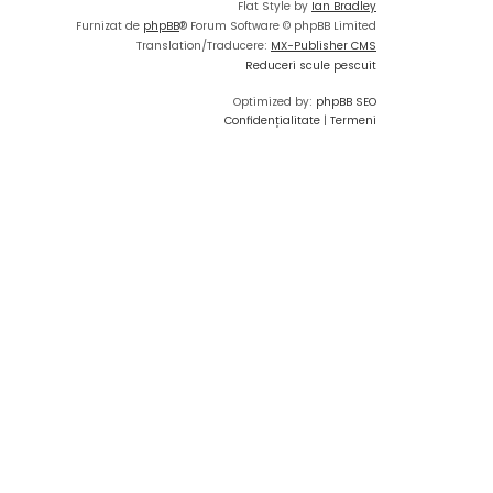
Flat Style by
Ian Bradley
Furnizat de
phpBB
® Forum Software © phpBB Limited
Translation/Traducere:
MX-Publisher CMS
Reduceri scule pescuit
Optimized by:
phpBB SEO
Confidențialitate
|
Termeni