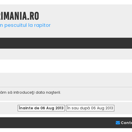
rimania.ro
n pescuitul la rapitor
ăm să introduceţi data naşterii.
Cont