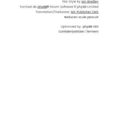
Flat Style by
Ian Bradley
Furnizat de
phpBB
® Forum Software © phpBB Limited
Translation/Traducere:
MX-Publisher CMS
Reduceri scule pescuit
Optimized by:
phpBB SEO
Confidențialitate
|
Termeni