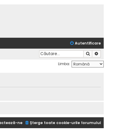
Autentificare
Căutare
Căutare avansată
Limba:
actează-ne
Şterge toate cookie-urile forumului