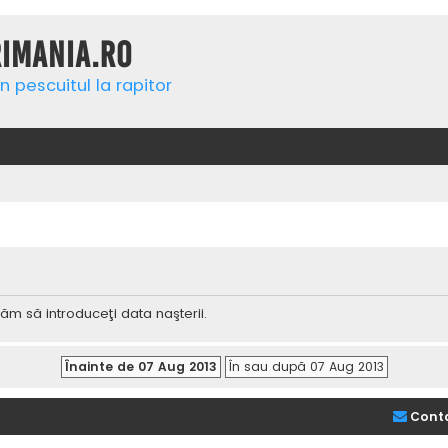
rimania.ro
n pescuitul la rapitor
ăm să introduceţi data naşterii.
Cont