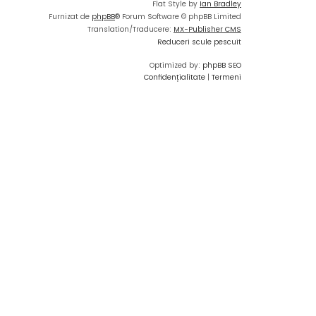
Flat Style by
Ian Bradley
Furnizat de
phpBB
® Forum Software © phpBB Limited
Translation/Traducere:
MX-Publisher CMS
Reduceri scule pescuit
Optimized by:
phpBB SEO
Confidențialitate
|
Termeni