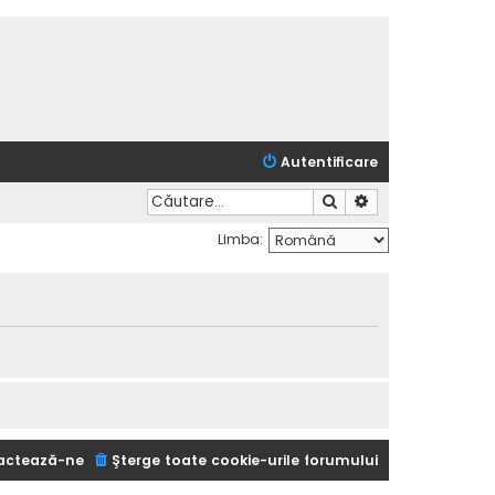
Autentificare
Căutare
Căutare avansată
Limba:
actează-ne
Şterge toate cookie-urile forumului