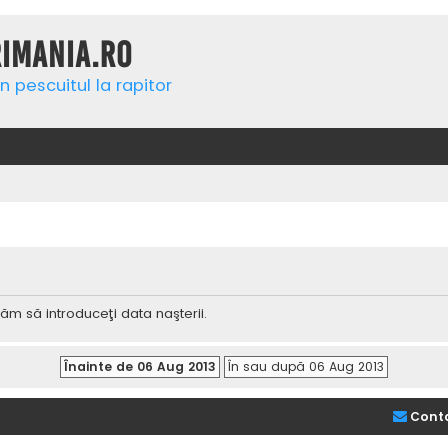
rimania.ro
n pescuitul la rapitor
ăm să introduceţi data naşterii.
Cont