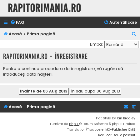
Rapitorimania.ro
FAQ
Autentificare
C
Acasă
Prima pagină
ă
Limba:
u
Rapitorimania.ro - Înregistrare
t
a
Pentru a continua procedura de înregistrare, vă rugăm să
introduceţi data naşterii.
r
e
Acasă
Prima pagină
Flat Style by
Ian Bradley
Furnizat de
phpBB
® Forum Software © phpBB Limited
Translation/Traducere:
MX-Publisher CMS
Reduceri scule pescuit