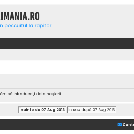
rimania.ro
n pescuitul la rapitor
ăm să introduceţi data naşterii.
Cont