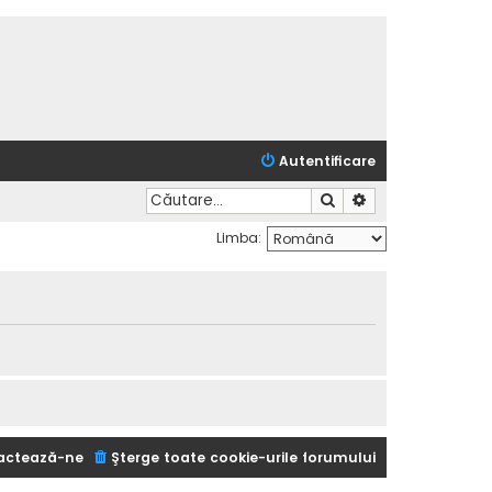
Autentificare
Căutare
Căutare avansată
Limba:
actează-ne
Şterge toate cookie-urile forumului