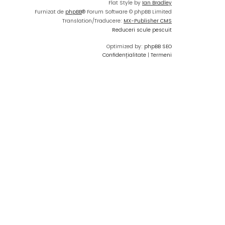
Flat Style by
Ian Bradley
Furnizat de
phpBB
® Forum Software © phpBB Limited
Translation/Traducere:
MX-Publisher CMS
Reduceri scule pescuit
Optimized by:
phpBB SEO
Confidențialitate
|
Termeni