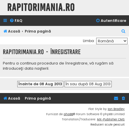
Rapitorimania.ro
FAQ
Autentificare
C
Acasă
Prima pagină
ă
Limba:
u
Rapitorimania.ro - Înregistrare
t
a
Pentru a continua procedura de înregistrare, vă rugăm să
introduceţi data naşterii.
r
e
Acasă
Prima pagină
Flat Style by
Ian Bradley
Furnizat de
phpBB
® Forum Software © phpBB Limited
Translation/Traducere:
MX-Publisher CMS
Reduceri scule pescuit