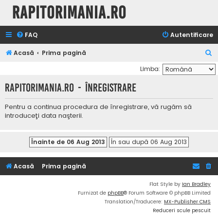
Rapitorimania.ro
FAQ
Autentificare
C
Acasă
Prima pagină
ă
Limba:
u
Rapitorimania.ro - Înregistrare
t
a
Pentru a continua procedura de înregistrare, vă rugăm să
introduceţi data naşterii.
r
e
Acasă
Prima pagină
Flat Style by
Ian Bradley
Furnizat de
phpBB
® Forum Software © phpBB Limited
Translation/Traducere:
MX-Publisher CMS
Reduceri scule pescuit