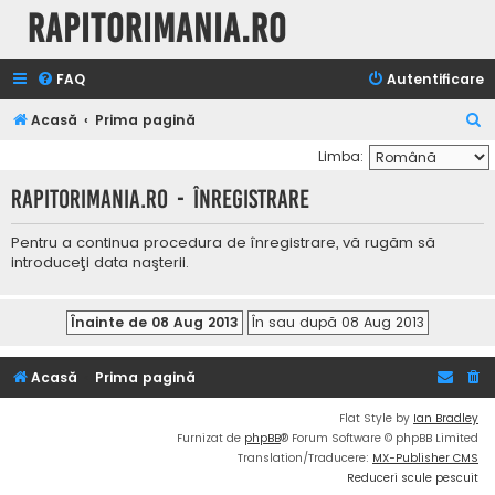
Rapitorimania.ro
FAQ
Autentificare
C
Acasă
Prima pagină
ă
Limba:
u
Rapitorimania.ro - Înregistrare
t
a
Pentru a continua procedura de înregistrare, vă rugăm să
introduceţi data naşterii.
r
e
Acasă
Prima pagină
Flat Style by
Ian Bradley
Furnizat de
phpBB
® Forum Software © phpBB Limited
Translation/Traducere:
MX-Publisher CMS
Reduceri scule pescuit