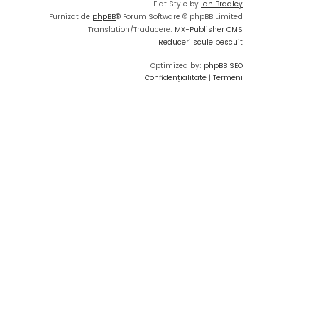
Flat Style by
Ian Bradley
Furnizat de
phpBB
® Forum Software © phpBB Limited
Translation/Traducere:
MX-Publisher CMS
Reduceri scule pescuit
Optimized by:
phpBB SEO
Confidențialitate
|
Termeni