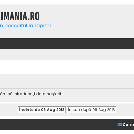
rimania.ro
n pescuitul la rapitor
ăm să introduceţi data naşterii.
Cont