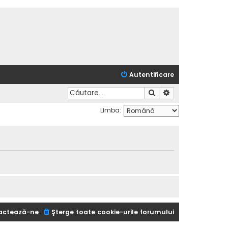
Autentificare
Căutare
Căutare avansată
Limba:
actează-ne
Şterge toate cookie-urile forumului