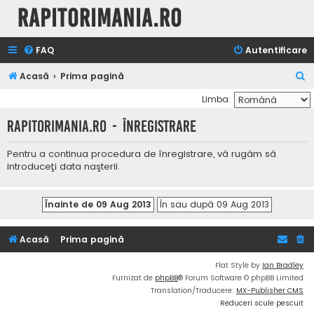
Rapitorimania.ro
FAQ
Autentificare
C
Acasă
Prima pagină
ă
Limba:
u
Rapitorimania.ro - Înregistrare
t
a
Pentru a continua procedura de înregistrare, vă rugăm să
introduceţi data naşterii.
r
e
Acasă
Prima pagină
Flat Style by
Ian Bradley
Furnizat de
phpBB
® Forum Software © phpBB Limited
Translation/Traducere:
MX-Publisher CMS
Reduceri scule pescuit