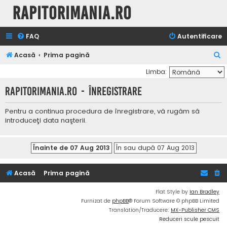
Rapitorimania.ro
FAQ
Autentificare
C
Acasă
Prima pagină
ă
Limba:
u
Rapitorimania.ro - Înregistrare
t
a
Pentru a continua procedura de înregistrare, vă rugăm să
introduceţi data naşterii.
r
e
Acasă
Prima pagină
Flat Style by
Ian Bradley
Furnizat de
phpBB
® Forum Software © phpBB Limited
Translation/Traducere:
MX-Publisher CMS
Reduceri scule pescuit