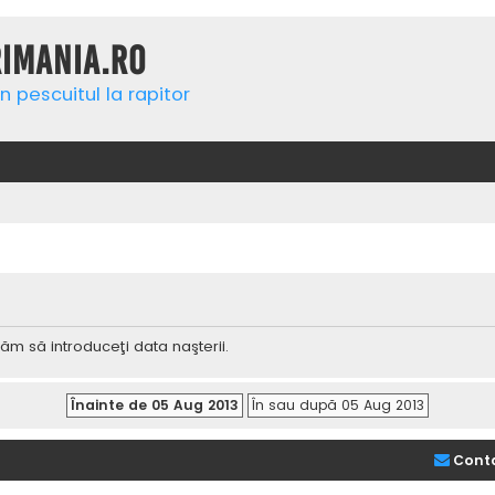
rimania.ro
n pescuitul la rapitor
ăm să introduceţi data naşterii.
Cont