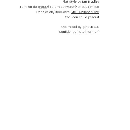
Flat Style by
Ian Bradley
Furnizat de
phpBB
® Forum Software © phpBB Limited
Translation/Traducere:
MX-Publisher CMS
Reduceri scule pescuit
Optimized by:
phpBB SEO
Confidențialitate
|
Termeni