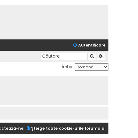
Autentificare
Căutare
Căutare avansată
Limba:
actează-ne
Şterge toate cookie-urile forumului