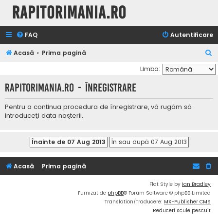
Rapitorimania.ro
FAQ
Autentificare
C
Acasă
Prima pagină
ă
Limba:
u
Rapitorimania.ro - Înregistrare
t
a
Pentru a continua procedura de înregistrare, vă rugăm să
introduceţi data naşterii.
r
e
Acasă
Prima pagină
Flat Style by
Ian Bradley
Furnizat de
phpBB
® Forum Software © phpBB Limited
Translation/Traducere:
MX-Publisher CMS
Reduceri scule pescuit