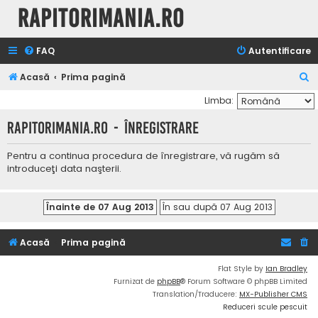
Rapitorimania.ro
FAQ
Autentificare
C
Acasă
Prima pagină
ă
Limba:
u
Rapitorimania.ro - Înregistrare
t
a
Pentru a continua procedura de înregistrare, vă rugăm să
introduceţi data naşterii.
r
e
Acasă
Prima pagină
Flat Style by
Ian Bradley
Furnizat de
phpBB
® Forum Software © phpBB Limited
Translation/Traducere:
MX-Publisher CMS
Reduceri scule pescuit