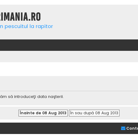
rimania.ro
n pescuitul la rapitor
ăm să introduceţi data naşterii.
Cont