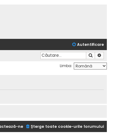
Autentificare
Căutare
Căutare avansată
Limba:
actează-ne
Şterge toate cookie-urile forumului