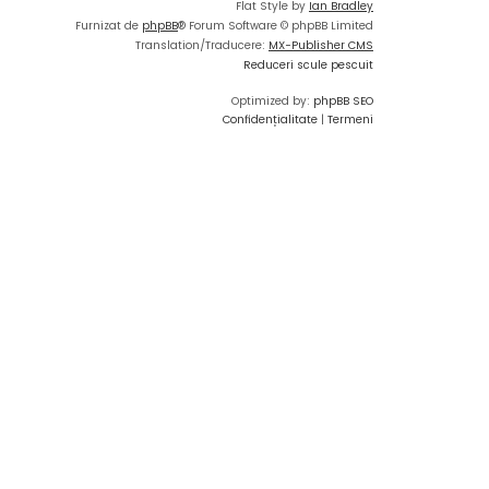
Flat Style by
Ian Bradley
Furnizat de
phpBB
® Forum Software © phpBB Limited
Translation/Traducere:
MX-Publisher CMS
Reduceri scule pescuit
Optimized by:
phpBB SEO
Confidențialitate
|
Termeni