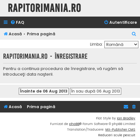
Rapitorimania.ro
FAQ
Autentificare
C
Acasă
Prima pagină
ă
Limba:
u
Rapitorimania.ro - Înregistrare
t
a
Pentru a continua procedura de înregistrare, vă rugăm să
introduceţi data naşterii.
r
e
Acasă
Prima pagină
Flat Style by
Ian Bradley
Furnizat de
phpBB
® Forum Software © phpBB Limited
Translation/Traducere:
MX-Publisher CMS
Reduceri scule pescuit