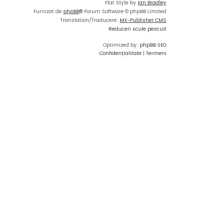
Flat Style by
Ian Bradley
Furnizat de
phpBB
® Forum Software © phpBB Limited
Translation/Traducere:
MX-Publisher CMS
Reduceri scule pescuit
Optimized by:
phpBB SEO
Confidențialitate
|
Termeni