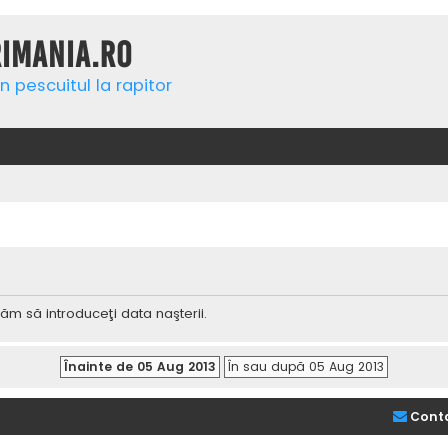
rimania.ro
n pescuitul la rapitor
ăm să introduceţi data naşterii.
Cont