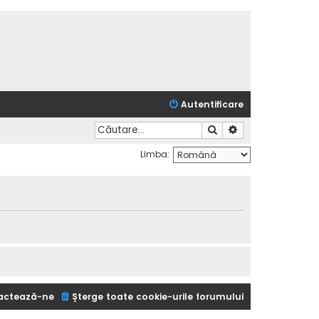
Autentificare
Căutare
Căutare avansată
Limba:
actează-ne
Şterge toate cookie-urile forumului