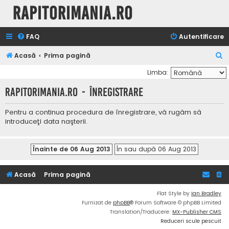
Rapitorimania.ro
FAQ
Autentificare
C
Acasă
Prima pagină
ă
Limba:
u
Rapitorimania.ro - Înregistrare
t
a
Pentru a continua procedura de înregistrare, vă rugăm să
introduceţi data naşterii.
r
e
Acasă
Prima pagină
Flat Style by
Ian Bradley
Furnizat de
phpBB
® Forum Software © phpBB Limited
Translation/Traducere:
MX-Publisher CMS
Reduceri scule pescuit