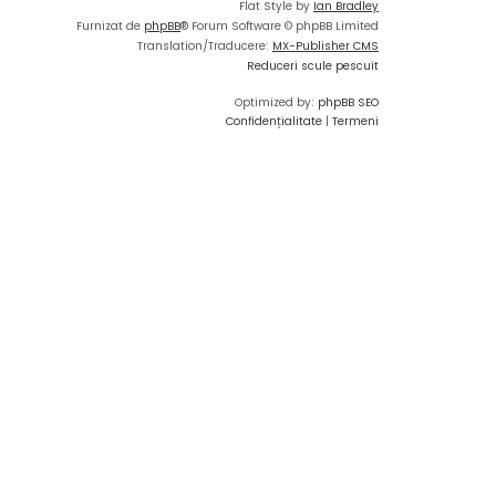
Flat Style by
Ian Bradley
Furnizat de
phpBB
® Forum Software © phpBB Limited
Translation/Traducere:
MX-Publisher CMS
Reduceri scule pescuit
Optimized by:
phpBB SEO
Confidențialitate
|
Termeni