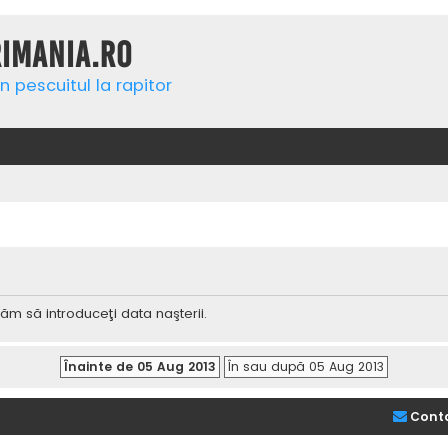
rimania.ro
n pescuitul la rapitor
ăm să introduceţi data naşterii.
Cont