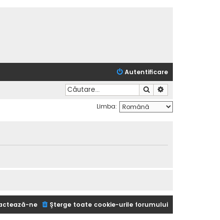
Autentificare
Căutare
Căutare avansată
Limba:
actează-ne
Şterge toate cookie-urile forumului