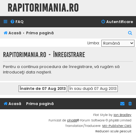
Rapitorimania.ro
FAQ
Autentificare
C
Acasă
Prima pagină
ă
Limba:
u
Rapitorimania.ro - Înregistrare
t
a
Pentru a continua procedura de înregistrare, vă rugăm să
introduceţi data naşterii.
r
e
Acasă
Prima pagină
Flat Style by
Ian Bradley
Furnizat de
phpBB
® Forum Software © phpBB Limited
Translation/Traducere:
MX-Publisher CMS
Reduceri scule pescuit