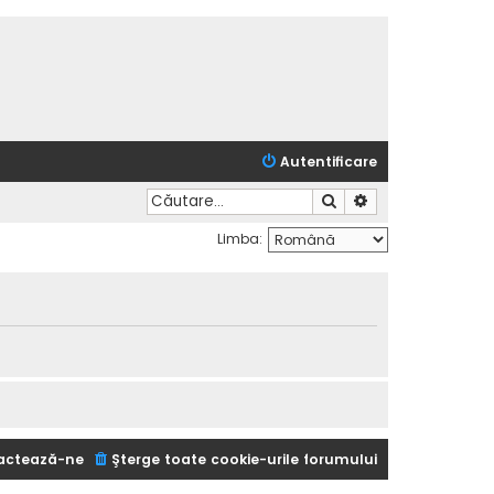
Autentificare
Căutare
Căutare avansată
Limba:
actează-ne
Şterge toate cookie-urile forumului