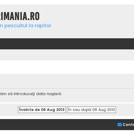
rimania.ro
n pescuitul la rapitor
ăm să introduceţi data naşterii.
Cont