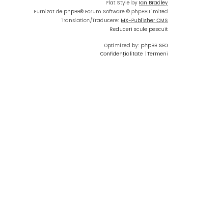
Flat Style by
Ian Bradley
Furnizat de
phpBB
® Forum Software © phpBB Limited
Translation/Traducere:
MX-Publisher CMS
Reduceri scule pescuit
Optimized by:
phpBB SEO
Confidențialitate
|
Termeni