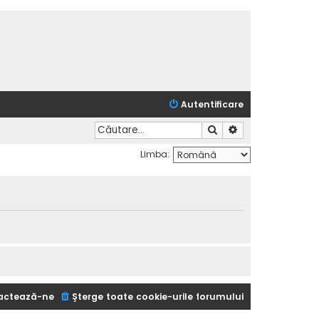
Autentificare
Căutare
Căutare avansată
Limba:
actează-ne
Şterge toate cookie-urile forumului