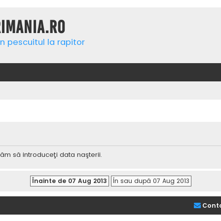
rimania.ro
n pescuitul la rapitor
ăm să introduceţi data naşterii.
Cont