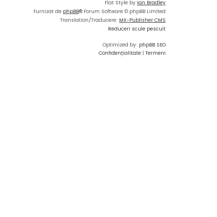
Flat Style by
Ian Bradley
Furnizat de
phpBB
® Forum Software © phpBB Limited
Translation/Traducere:
MX-Publisher CMS
Reduceri scule pescuit
Optimized by:
phpBB SEO
Confidențialitate
|
Termeni