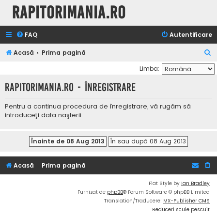
Rapitorimania.ro
FAQ
Autentificare
C
Acasă
Prima pagină
ă
Limba:
u
Rapitorimania.ro - Înregistrare
t
a
Pentru a continua procedura de înregistrare, vă rugăm să
introduceţi data naşterii.
r
e
Acasă
Prima pagină
Flat Style by
Ian Bradley
Furnizat de
phpBB
® Forum Software © phpBB Limited
Translation/Traducere:
MX-Publisher CMS
Reduceri scule pescuit