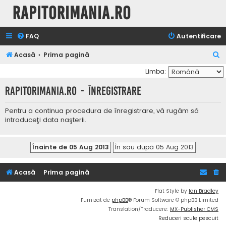
Rapitorimania.ro
FAQ
Autentificare
C
Acasă
Prima pagină
ă
Limba:
u
Rapitorimania.ro - Înregistrare
t
a
Pentru a continua procedura de înregistrare, vă rugăm să
introduceţi data naşterii.
r
e
Acasă
Prima pagină
Flat Style by
Ian Bradley
Furnizat de
phpBB
® Forum Software © phpBB Limited
Translation/Traducere:
MX-Publisher CMS
Reduceri scule pescuit