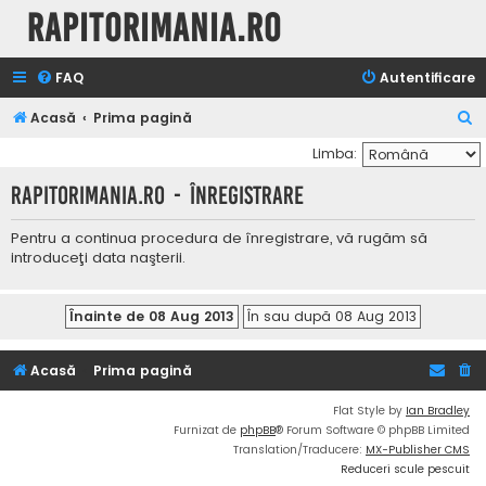
Rapitorimania.ro
FAQ
Autentificare
C
Acasă
Prima pagină
ă
Limba:
u
Rapitorimania.ro - Înregistrare
t
a
Pentru a continua procedura de înregistrare, vă rugăm să
introduceţi data naşterii.
r
e
Acasă
Prima pagină
Flat Style by
Ian Bradley
Furnizat de
phpBB
® Forum Software © phpBB Limited
Translation/Traducere:
MX-Publisher CMS
Reduceri scule pescuit