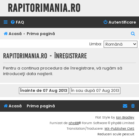
Rapitorimania.ro
FAQ
Autentificare
C
Acasă
Prima pagină
ă
Limba:
u
Rapitorimania.ro - Înregistrare
t
a
Pentru a continua procedura de înregistrare, vă rugăm să
introduceţi data naşterii.
r
e
Acasă
Prima pagină
Flat Style by
Ian Bradley
Furnizat de
phpBB
® Forum Software © phpBB Limited
Translation/Traducere:
MX-Publisher CMS
Reduceri scule pescuit