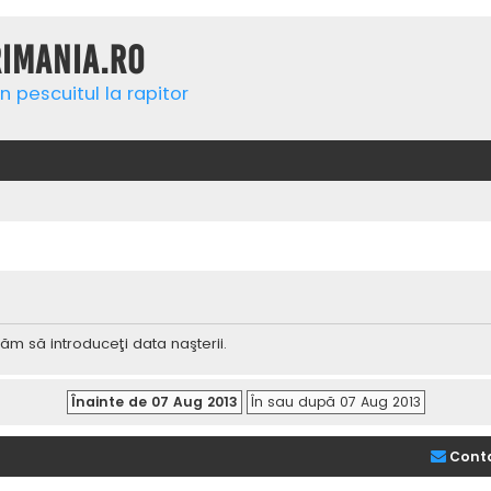
rimania.ro
n pescuitul la rapitor
ăm să introduceţi data naşterii.
Cont