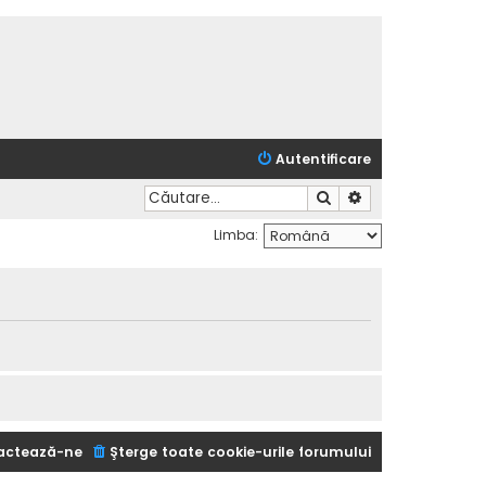
Autentificare
Căutare
Căutare avansată
Limba:
actează-ne
Şterge toate cookie-urile forumului