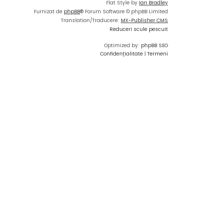
Flat Style by
Ian Bradley
Furnizat de
phpBB
® Forum Software © phpBB Limited
Translation/Traducere:
MX-Publisher CMS
Reduceri scule pescuit
Optimized by:
phpBB SEO
Confidențialitate
|
Termeni