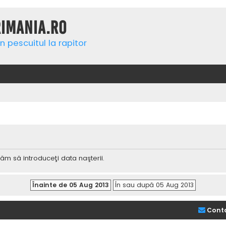
rimania.ro
n pescuitul la rapitor
ăm să introduceţi data naşterii.
Cont