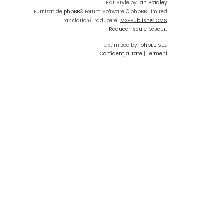
Flat Style by
Ian Bradley
Furnizat de
phpBB
® Forum Software © phpBB Limited
Translation/Traducere:
MX-Publisher CMS
Reduceri scule pescuit
Optimized by:
phpBB SEO
Confidențialitate
|
Termeni