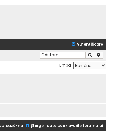
Autentificare
Căutare
Căutare avansată
Limba:
actează-ne
Şterge toate cookie-urile forumului