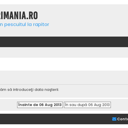
rimania.ro
n pescuitul la rapitor
ăm să introduceţi data naşterii.
Cont