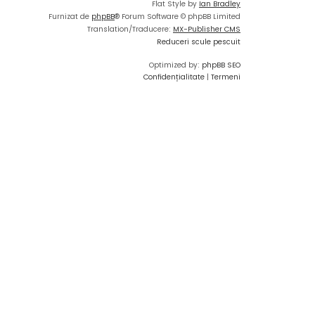
Flat Style by
Ian Bradley
Furnizat de
phpBB
® Forum Software © phpBB Limited
Translation/Traducere:
MX-Publisher CMS
Reduceri scule pescuit
Optimized by:
phpBB SEO
Confidențialitate
|
Termeni