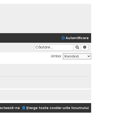
Autentificare
Căutare
Căutare avansată
Limba:
actează-ne
Şterge toate cookie-urile forumului