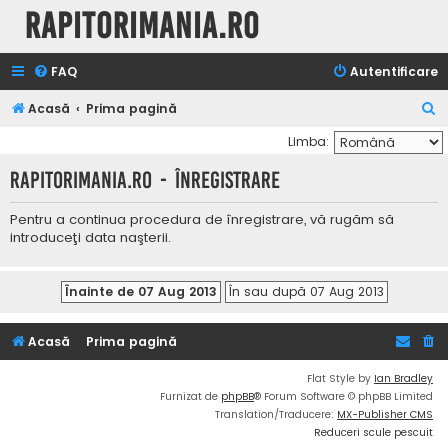
Rapitorimania.ro
FAQ
Autentificare
C
Acasă
Prima pagină
ă
Limba:
u
Rapitorimania.ro - Înregistrare
t
a
Pentru a continua procedura de înregistrare, vă rugăm să
introduceţi data naşterii.
r
e
Acasă
Prima pagină
Flat Style by
Ian Bradley
Furnizat de
phpBB
® Forum Software © phpBB Limited
Translation/Traducere:
MX-Publisher CMS
Reduceri scule pescuit