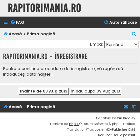
Rapitorimania.ro
FAQ
Autentificare
C
Acasă
Prima pagină
ă
Limba:
u
Rapitorimania.ro - Înregistrare
t
a
Pentru a continua procedura de înregistrare, vă rugăm să
introduceţi data naşterii.
r
e
Acasă
Prima pagină
Flat Style by
Ian Bradley
Furnizat de
phpBB
® Forum Software © phpBB Limited
Translation/Traducere:
MX-Publisher CMS
Reduceri scule pescuit