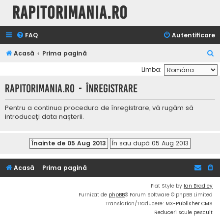
Rapitorimania.ro
FAQ
Autentificare
C
Acasă
Prima pagină
ă
Limba:
u
Rapitorimania.ro - Înregistrare
t
a
Pentru a continua procedura de înregistrare, vă rugăm să
introduceţi data naşterii.
r
e
Acasă
Prima pagină
Flat Style by
Ian Bradley
Furnizat de
phpBB
® Forum Software © phpBB Limited
Translation/Traducere:
MX-Publisher CMS
Reduceri scule pescuit