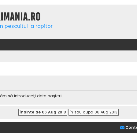
rimania.ro
n pescuitul la rapitor
ăm să introduceţi data naşterii.
Cont