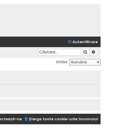
Autentificare
Căutare
Căutare avansată
Limba:
actează-ne
Şterge toate cookie-urile forumului