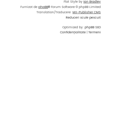
Flat Style by
Ian Bradley
Furnizat de
phpBB
® Forum Software © phpBB Limited
Translation/Traducere:
MX-Publisher CMS
Reduceri scule pescuit
Optimized by:
phpBB SEO
Confidențialitate
|
Termeni