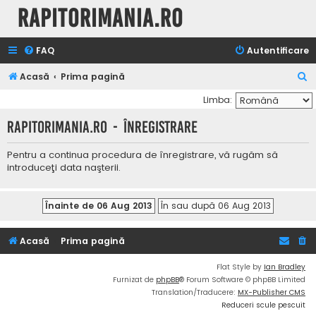
Rapitorimania.ro
FAQ
Autentificare
C
Acasă
Prima pagină
ă
Limba:
u
Rapitorimania.ro - Înregistrare
t
a
Pentru a continua procedura de înregistrare, vă rugăm să
introduceţi data naşterii.
r
e
Acasă
Prima pagină
Flat Style by
Ian Bradley
Furnizat de
phpBB
® Forum Software © phpBB Limited
Translation/Traducere:
MX-Publisher CMS
Reduceri scule pescuit