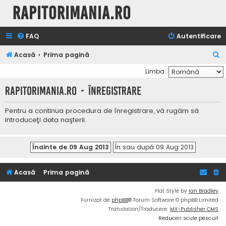
Rapitorimania.ro
FAQ
Autentificare
C
Acasă
Prima pagină
ă
Limba:
u
Rapitorimania.ro - Înregistrare
t
a
Pentru a continua procedura de înregistrare, vă rugăm să
introduceţi data naşterii.
r
e
Acasă
Prima pagină
Flat Style by
Ian Bradley
Furnizat de
phpBB
® Forum Software © phpBB Limited
Translation/Traducere:
MX-Publisher CMS
Reduceri scule pescuit