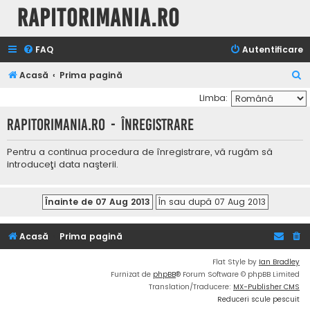
Rapitorimania.ro
FAQ
Autentificare
C
Acasă
Prima pagină
ă
Limba:
u
Rapitorimania.ro - Înregistrare
t
a
Pentru a continua procedura de înregistrare, vă rugăm să
introduceţi data naşterii.
r
e
Acasă
Prima pagină
Flat Style by
Ian Bradley
Furnizat de
phpBB
® Forum Software © phpBB Limited
Translation/Traducere:
MX-Publisher CMS
Reduceri scule pescuit