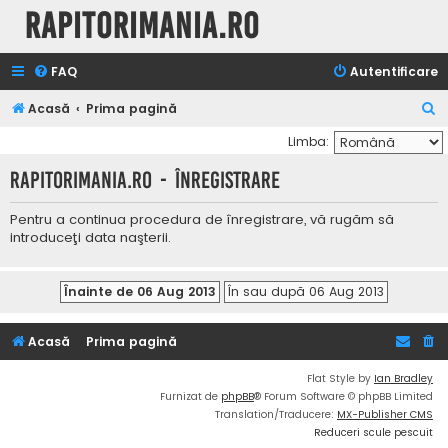
Rapitorimania.ro
FAQ
Autentificare
C
Acasă
Prima pagină
ă
Limba:
u
Rapitorimania.ro - Înregistrare
t
a
Pentru a continua procedura de înregistrare, vă rugăm să
introduceţi data naşterii.
r
e
Acasă
Prima pagină
Flat Style by
Ian Bradley
Furnizat de
phpBB
® Forum Software © phpBB Limited
Translation/Traducere:
MX-Publisher CMS
Reduceri scule pescuit