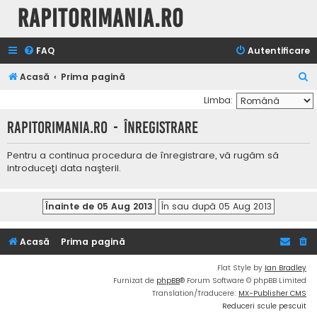
Rapitorimania.ro
FAQ
Autentificare
C
Acasă
Prima pagină
ă
Limba:
u
Rapitorimania.ro - Înregistrare
t
a
Pentru a continua procedura de înregistrare, vă rugăm să
introduceţi data naşterii.
r
e
Acasă
Prima pagină
Flat Style by
Ian Bradley
Furnizat de
phpBB
® Forum Software © phpBB Limited
Translation/Traducere:
MX-Publisher CMS
Reduceri scule pescuit