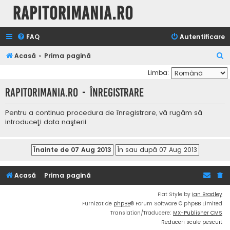
Rapitorimania.ro
FAQ
Autentificare
C
Acasă
Prima pagină
ă
Limba:
u
Rapitorimania.ro - Înregistrare
t
a
Pentru a continua procedura de înregistrare, vă rugăm să
introduceţi data naşterii.
r
e
Acasă
Prima pagină
Flat Style by
Ian Bradley
Furnizat de
phpBB
® Forum Software © phpBB Limited
Translation/Traducere:
MX-Publisher CMS
Reduceri scule pescuit